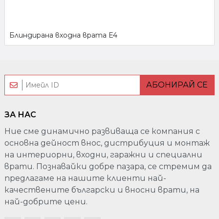
Блиндирана входна врата Е4
АБОНИРАЙ СЕ
ЗА НАС
Ние сме динамично развиваща се компания с
основна дейност внос, дистрибуция и монтаж
на интериорни, входни, гаражни и специални
врати. Познавайки добре пазара, се стремим да
предлагаме на нашите клиенти най-
качествените български и вносни врати, на
най-добрите цени.