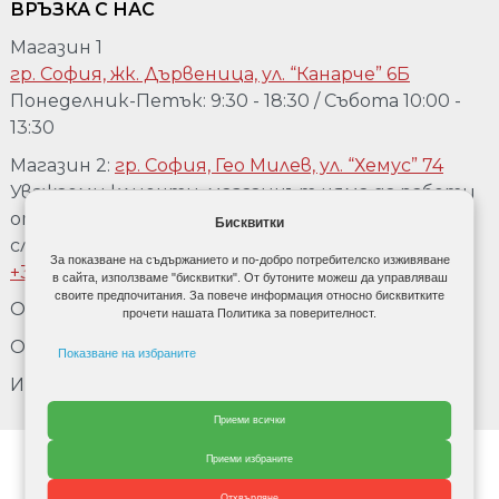
ВРЪЗКА С НАС
Магазин 1
гр. София, жк. Дървеница, ул. “Канарче” 6Б
Понеделник-Петък: 9:30 - 18:30 / Събота 10:00 -
13:30
Магазин 2:
гр. София, Гео Милев, ул. “Хемус” 74
Уважаеми клиенти, магазинът няма да работи
от 04.08 до 17.08. Ако желаете да го посетете,
Бисквитки
след предварително обаждане на телефон:
За показване на съдържанието и по-добро потребителско изживяване
+359 889 918 967
в сайта, използваме "бисквитки". От бутоните можеш да управляваш
своите предпочитания. За повече информация относно бисквитките
Обадете се:
+359 889 918 967
прочети нашата Политика за поверителност.
Обадете се:
+3592 477 80 90
Показване на избраните
Имейл:
office@doordecor.bg
Рекламни бисквити
Приеми всички
Данни за потребител
От Cherry adv.
Приеми избраните
Персонализирани реклами
Отхвърляне