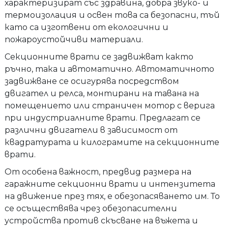
характеризират със здравина, добра звуко- и
термоизолация и освен това са безопасни, тъй
като са изготвени от екологични и
пожароустойчиви материали.
Секционните врати се задвижват както
ръчно, така и автоматично. Автоматичното
задвижване се осигурява посредством
двигател и релса, монтирани на тавана на
помещението или страничен мотор с верига
при индустриалните врати. Предлагат се
различни двигатели в зависимост от
квадратурата и килограмите на секционните
врати.
От особена важност, предвид размера на
гаражните секционни врати и интензитета
на движение през тях, е обезопасяването им. То
се осъществява чрез обезопасителни
устройства против скъсване на въжета и