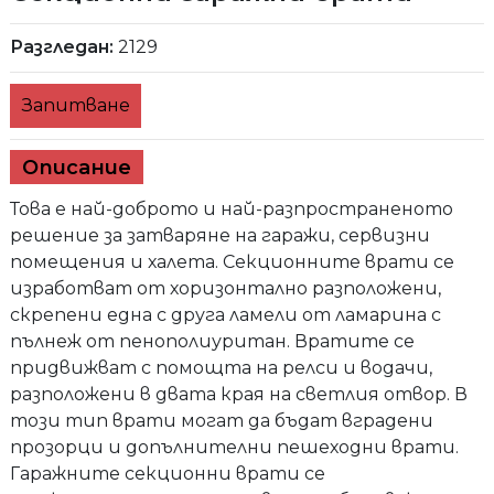
Разгледан:
2129
Запитване
Описание
Това е най-доброто и най-разпространеното
решение за затваряне на гаражи, сервизни
помещения и халета. Секционните врати се
изработват от хоризонтално разположени,
скрепени една с друга ламели от ламарина с
пълнеж от пенополиуритан. Вратите се
придвижват с помощта на релси и водачи,
разположени в двата края на светлия отвор. В
този тип врати могат да бъдат вградени
прозорци и допълнителни пешеходни врати.
Гаражните секционни врати се