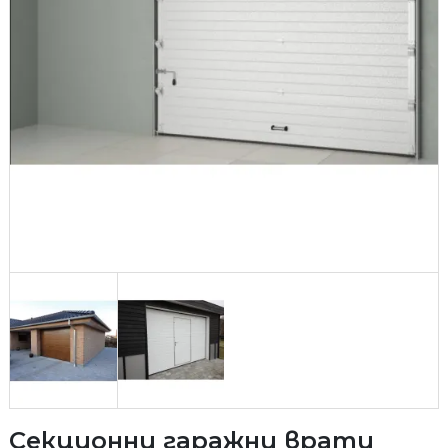
Секционни гаражни врати