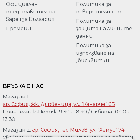
Официален
Политика за
представител на
поверителност
Sapeli за България
Политика за
Промоции
защита на личните
данни
Политика за
използване на
„бисквитки“
ВРЪЗКА С НАС
Магазин 1
гр. София, жк. Дървеница, ул. “Канарче” 6Б
Понеделник-Петък: 9:30 - 18:30 / Събота 10:00 -
13:30
Магазин 2:
гр. София, Гео Милев, ул. “Хемус” 74
Уважаеми клиенти, магазинът няма да работи