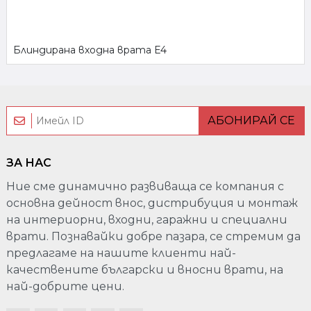
Блиндирана входна врата Е4
АБОНИРАЙ СЕ
ЗА НАС
Ние сме динамично развиваща се компания с
основна дейност внос, дистрибуция и монтаж
на интериорни, входни, гаражни и специални
врати. Познавайки добре пазара, се стремим да
предлагаме на нашите клиенти най-
качествените български и вносни врати, на
най-добрите цени.