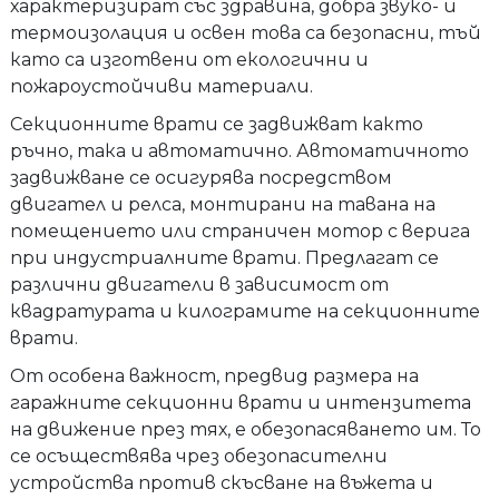
характеризират със здравина, добра звуко- и
термоизолация и освен това са безопасни, тъй
като са изготвени от екологични и
пожароустойчиви материали.
Секционните врати се задвижват както
ръчно, така и автоматично. Автоматичното
задвижване се осигурява посредством
двигател и релса, монтирани на тавана на
помещението или страничен мотор с верига
при индустриалните врати. Предлагат се
различни двигатели в зависимост от
квадратурата и килограмите на секционните
врати.
От особена важност, предвид размера на
гаражните секционни врати и интензитета
на движение през тях, е обезопасяването им. То
се осъществява чрез обезопасителни
устройства против скъсване на въжета и