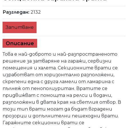
Разгледан:
2132
Запитване
Описание
Това е най-доброто и най-разпространеното
решение за затваряне на гаражи, сервизни
помещения и халета. Секционните врати се
изработват от хоризонтално разположени,
скрепени една с друга ламели от ламарина с
пълнеж от пенополиуритан. Вратите се
придвижват с помощта на релси и водачи,
разположени в двата края на светлия отвор. В
този тип врати могат да бъдат вградени
прозорци и допълнителни пешеходни врати.
Гаражните секционни врати се