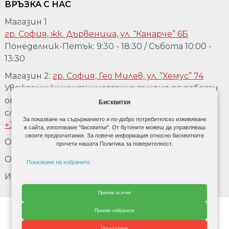
ВРЪЗКА С НАС
Магазин 1
гр. София, жк. Дървеница, ул. “Канарче” 6Б
Понеделник-Петък: 9:30 - 18:30 / Събота 10:00 -
13:30
Магазин 2:
гр. София, Гео Милев, ул. “Хемус” 74
Уважаеми клиенти, магазинът няма да работи
от 04.08 до 17.08. Ако желаете да го посетете,
Бисквитки
след предварително обаждане на телефон:
За показване на съдържанието и по-добро потребителско изживяване
+359 889 918 967
в сайта, използваме "бисквитки". От бутоните можеш да управляваш
своите предпочитания. За повече информация относно бисквитките
Обадете се:
+359 889 918 967
прочети нашата Политика за поверителност.
Обадете се:
+3592 477 80 90
Показване на избраните
Имейл:
office@doordecor.bg
Рекламни бисквити
Приеми всички
Данни за потребител
От Cherry adv.
Приеми избраните
Персонализирани реклами
Отхвърляне