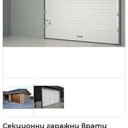
Секционни гаражни врати