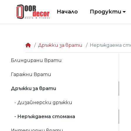
Начало
Продукти
Дръжки за врати
Неръждаема ст
Блиндирани Врати
Гаражни Врати
Дръжки за врати
- Дизайнерски дръжки
- Неръждаема стомана
Интериорни врати