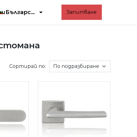
ти
Български
Запитване
стомана
Сортирай по: