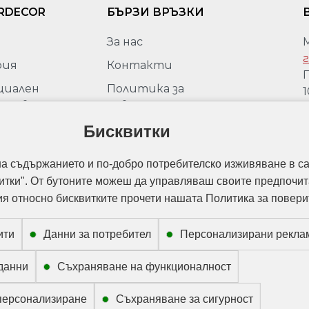
RDECOR
БЪРЗИ ВРЪЗКИ
За нас
г
рия
Контакти
П
циален
Политика за
1
ставител
поверителност
М
peli за
Бисквитки
Политика за защита на
г
ария
личните данни
моции
на съдържанието и по-добро потребителско изживяване в са
Политика за използване на
итки". От бутоните можеш да управляваш своите предпочит
„бисквитки“
 относно бисквитките прочети нашата Политика за повери
ити
Данни за потребител
Персонализирани рекла
данни
Съхраняване на функционалност
персонализиране
Съхраняване за сигурност