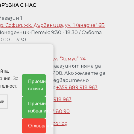
ВРЪЗКА С НАС
Магазин 1
р. София, жк. Дървеница, ул. “Канарче” 6Б
онеделник-Петък: 9:30 - 18:30 / Събота
0:00 - 13:30
агазин 2:
р. София, Гео Милев, ул. “Хемус” 74
Уважаеми клиенти, магазинът няма да
йта,
работи от 04.08 до 17.08. Ако желаете да
ания. За
го посетете, след предварително
Приеми
телност.
обаждане на телефон:
+359 889 918 967
всички
Обадете се:
+359 889 918 967
ми
Приеми
избраните
Обадете се:
+3592 477 80 90
Имейл:
office@doordecor.bg
Отхвърляне