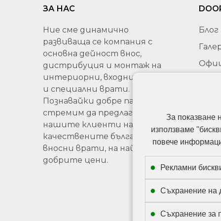
ЗА НАС
DOO
Ние сме динамично
Блог
развиваща се компания с
Гале
основна дейност внос,
Офи
дистрибуция и монтаж на
пред
интериорни, входни, гаражни
на Sa
и специални врати.
Бълг
Познавайки добре пазара, се
стремим да предлагаме на
Про
За показване 
нашите клиенти най-
използваме "бискв
качествените български и
повече информация
вносни врати, на най-
добрите цени.
Рекламни бискв
Съхранение на 
Съхранение за 