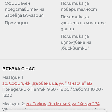
Официален
Политика за
представител на
поверителност
Sapeli за България
Политика за
Промоции
защита на личните
данни
Политика за
използване на
„бисквитки“
ВРЪЗКА С НАС
Магазин 1
гр. София, жк. Дървеница, ул. “Канарче” 6Б
Понеделник-Петък: 9:30 - 18:30 / Събота 10:00 -
13:30
Магазин 2:
гр. София, Гео Милев, ул. “Хемус” 74
Уважаеми клиенти, магазинът няма да работи