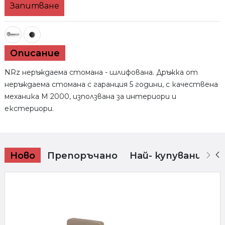
Запитване
TECHNO
Описание
NRz неръждаема стомана - шлифована. Дръжка от
неръждаема стомана с гаранция 5 години, с качествена
механика M 2000, използвана за интериори и
екстериори.
Ново
Препоръчано
Най- купувани