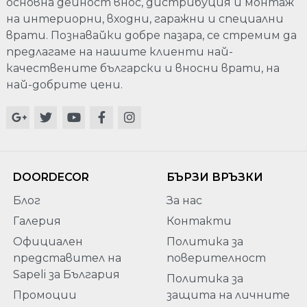
основна дейност внос, дистрибуция и монтаж
на интериорни, входни, гаражни и специални
врати. Познавайки добре пазара, се стремим да
предлагаме на нашите клиенти най-
качествените български и вносни врати, на
най-добрите цени.
DOORDECOR
БЪРЗИ ВРЪЗКИ
Блог
За нас
Галерия
Контакти
Официален
Политика за
представител на
поверителност
Sapeli за България
Политика за
Промоции
защита на личните