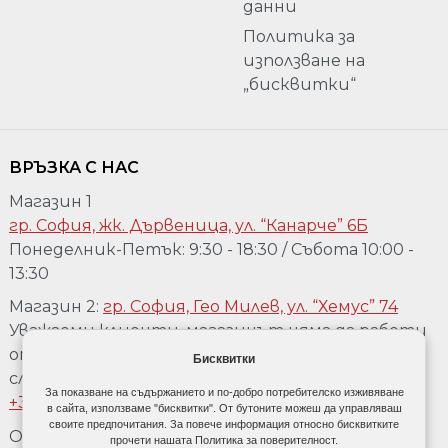
данни
Политика за
използване на
„бисквитки“
ВРЪЗКА С НАС
Магазин 1
гр. София, жк. Дървеница, ул. “Канарче” 6Б
Понеделник-Петък: 9:30 - 18:30 / Събота 10:00 -
13:30
Магазин 2:
гр. София, Гео Милев, ул. “Хемус” 74
Уважаеми клиенти, магазинът няма да работи
от 04.08 до 17.08. Ако желаете да го посетете,
Бисквитки
след предварително обаждане на телефон:
За показване на съдържанието и по-добро потребителско изживяване
+359 889 918 967
в сайта, използваме "бисквитки". От бутоните можеш да управляваш
своите предпочитания. За повече информация относно бисквитките
Обадете се:
+359 889 918 967
прочети нашата Политика за поверителност.