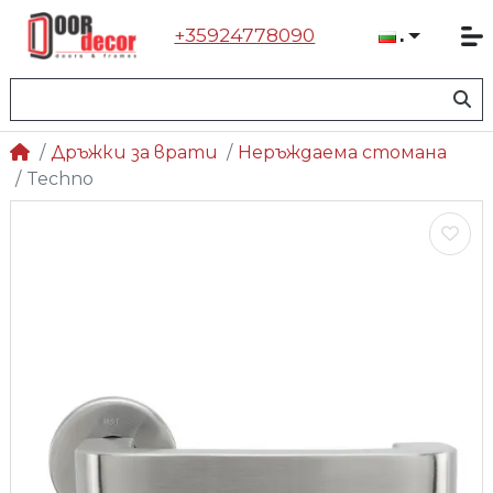
+35924778090
Българ
Дръжки за врати
Неръждаема стомана
Techno