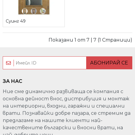
Суинг 49
Показани 1 от 7 | 7 (1 Страници)
АБОНИРАЙ СЕ
ЗА НАС
Ние сме динамично развиваща се компания с
основна дейност внос, дистрибуция и монтаж
на интериорни, входни, гаражни и специални
врати. Познавайки добре пазара, се стремим да
предлагаме на нашите клиенти най-
качествените български и вносни врати, на
най-добрите цени.