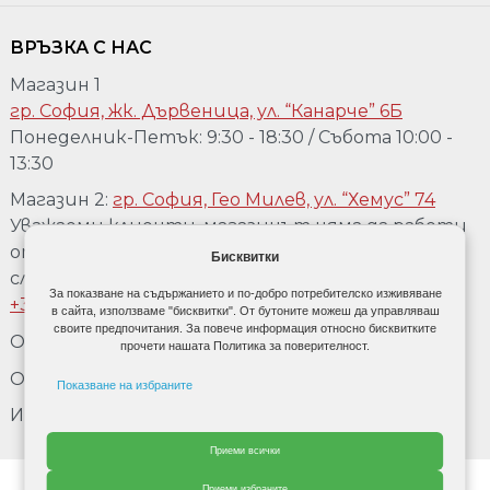
ВРЪЗКА С НАС
Магазин 1
гр. София, жк. Дървеница, ул. “Канарче” 6Б
Понеделник-Петък: 9:30 - 18:30 / Събота 10:00 -
13:30
Магазин 2:
гр. София, Гео Милев, ул. “Хемус” 74
Уважаеми клиенти, магазинът няма да работи
от 04.08 до 17.08. Ако желаете да го посетете,
Бисквитки
след предварително обаждане на телефон:
За показване на съдържанието и по-добро потребителско изживяване
+359 889 918 967
в сайта, използваме "бисквитки". От бутоните можеш да управляваш
своите предпочитания. За повече информация относно бисквитките
Обадете се:
+359 889 918 967
прочети нашата Политика за поверителност.
Обадете се:
+3592 477 80 90
Показване на избраните
Имейл:
office@doordecor.bg
Рекламни бисквити
Приеми всички
Данни за потребител
От Cherry adv.
Приеми избраните