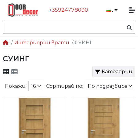
+35924778090
Българ
Интериорни врати
СУИНГ
СУИНГ
Категории
Покажи:
Сортирай по: