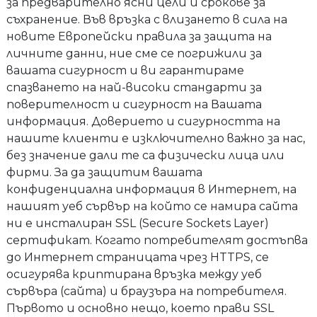
за предварително ясни цели и срокове за
съхранение. Във връзка с влизането в сила на
новите Европейски правила за защита на
личните данни, ние сме се погрижили за
вашата сигурност и ви гарантираме
спазването на най-високи стандарти за
поверителност и сигурност на Вашата
информация. Доверието и сигурността на
нашите клиенти е изключително важно за нас,
без значение дали те са физически лица или
фирми. За да защитим вашата
конфиденциална информация в Интернет, на
нашият уеб сървър на който се намира сайта
ни е инсталиран SSL (Secure Sockets Layer)
сертификат. Когато потребителят достъпва
до Интернет страницата чрез HTTPS, се
осигурява криптирана връзка между уеб
сървъра (сайта) и браузъра на потребителя.
Първото и основно нещо, което прави SSL