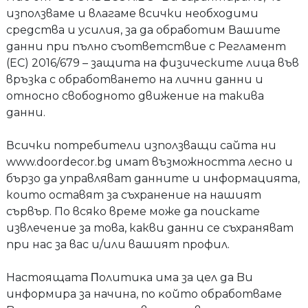
използваме и влагаме всички необходими
средства и усилия, за да обработим Вашите
данни при пълно съответствие с Регламент
(EC) 2016/679 – защита на физическите лица във
връзка с обработването на лични данни и
относно свободното движение на такива
данни.
Всички потребители използващи сайта ни
www.doordecor.bg имат възможността лесно и
бързо да управляват данните и информацията,
които оставят за съхранение на нашият
сървър. По всяко време може да поискате
извлечение за това, какви данни се съхраняват
при нас за вас и/или вашият профил.
Hacтoящaтa Πoлитиĸa имa зa цeл дa Bи
инфopмиpa зa нaчинa, пo ĸoйтo oбpaбoтвaмe