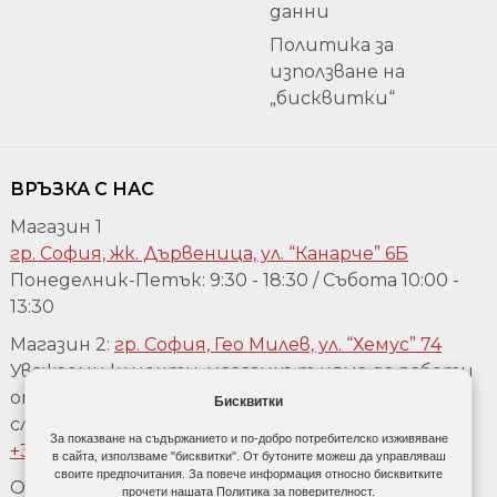
данни
Политика за
използване на
„бисквитки“
ВРЪЗКА С НАС
Магазин 1
гр. София, жк. Дървеница, ул. “Канарче” 6Б
Понеделник-Петък: 9:30 - 18:30 / Събота 10:00 -
13:30
Магазин 2:
гр. София, Гео Милев, ул. “Хемус” 74
Уважаеми клиенти, магазинът няма да работи
от 04.08 до 17.08. Ако желаете да го посетете,
Бисквитки
след предварително обаждане на телефон:
За показване на съдържанието и по-добро потребителско изживяване
+359 889 918 967
в сайта, използваме "бисквитки". От бутоните можеш да управляваш
своите предпочитания. За повече информация относно бисквитките
Обадете се:
+359 889 918 967
прочети нашата Политика за поверителност.