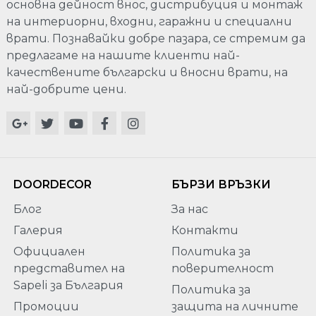
основна дейност внос, дистрибуция и монтаж
на интериорни, входни, гаражни и специални
врати. Познавайки добре пазара, се стремим да
предлагаме на нашите клиенти най-
качествените български и вносни врати, на
най-добрите цени.
DOORDECOR
БЪРЗИ ВРЪЗКИ
Блог
За нас
Галерия
Контакти
Официален
Политика за
представител на
поверителност
Sapeli за България
Политика за
Промоции
защита на личните