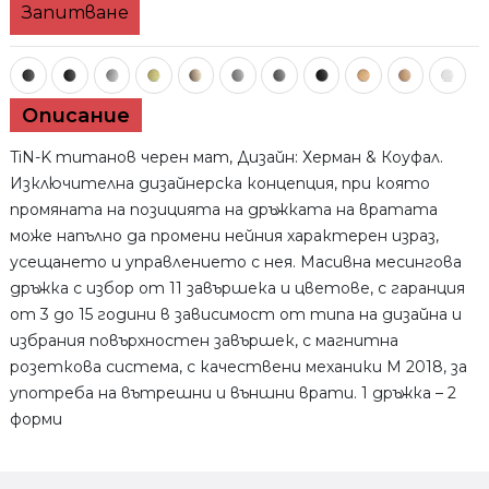
Запитване
UP
Описание
TiN-K титанов черен мат, Дизайн: Херман & Коуфал.
Изключителна дизайнерска концепция, при която
промяната на позицията на дръжката на вратата
може напълно да промени нейния характерен израз,
усещането и управлението с нея. Масивна месингова
дръжка с избор от 11 завършека и цветове, с гаранция
от 3 до 15 години в зависимост от типа на дизайна и
избрания повърхностен завършек, с магнитна
розеткова система, с качествени механики M 2018, за
употреба на вътрешни и външни врати. 1 дръжка – 2
форми