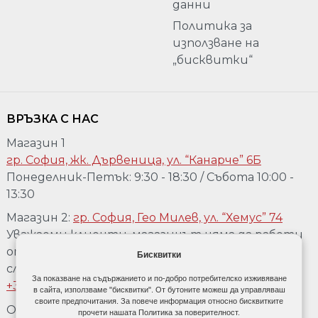
данни
Политика за
използване на
„бисквитки“
ВРЪЗКА С НАС
Магазин 1
гр. София, жк. Дървеница, ул. “Канарче” 6Б
Понеделник-Петък: 9:30 - 18:30 / Събота 10:00 -
13:30
Магазин 2:
гр. София, Гео Милев, ул. “Хемус” 74
Уважаеми клиенти, магазинът няма да работи
от 04.08 до 17.08. Ако желаете да го посетете,
Бисквитки
след предварително обаждане на телефон:
За показване на съдържанието и по-добро потребителско изживяване
+359 889 918 967
в сайта, използваме "бисквитки". От бутоните можеш да управляваш
своите предпочитания. За повече информация относно бисквитките
Обадете се:
+359 889 918 967
прочети нашата Политика за поверителност.