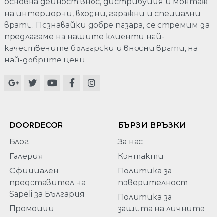
основна дейност внос, дистрибуция и монтаж
на интериорни, входни, гаражни и специални
врати. Познавайки добре пазара, се стремим да
предлагаме на нашите клиенти най-
качествените български и вносни врати, на
най-добрите цени.
DOORDECOR
БЪРЗИ ВРЪЗКИ
Блог
За нас
Галерия
Контакти
Официален
Политика за
представител на
поверителност
Sapeli за България
Политика за
Промоции
защита на личните