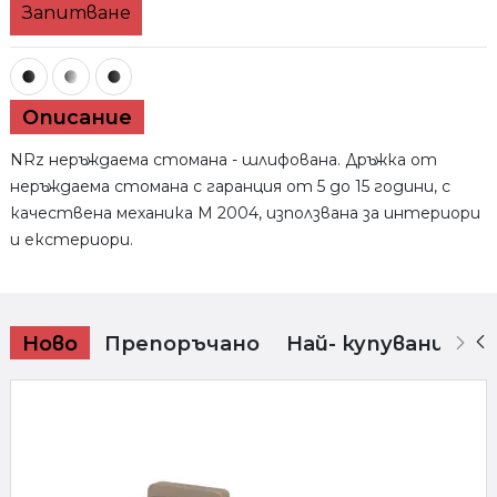
Запитване
SENZA
Описание
NRz неръждаема стомана - шлифована. Дръжка от
неръждаема стомана с гаранция от 5 до 15 години, с
качествена механика M 2004, използвана за интериори
и екстериори.
Ново
Препоръчано
Най- купувани