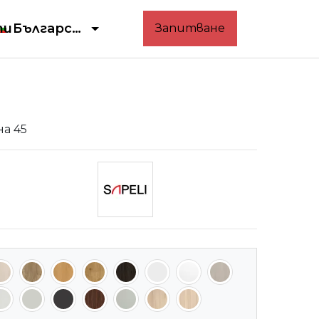
ти
Български
Запитване
а 45