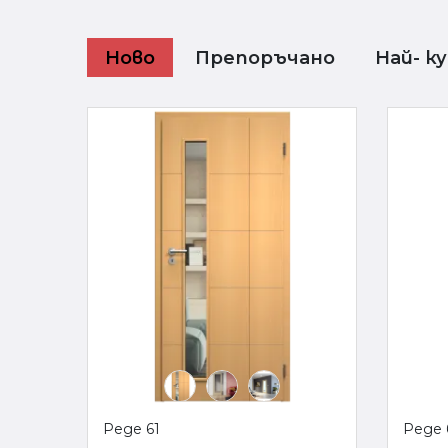
Ново
Препоръчано
Най- к
Реде 61
Реде 