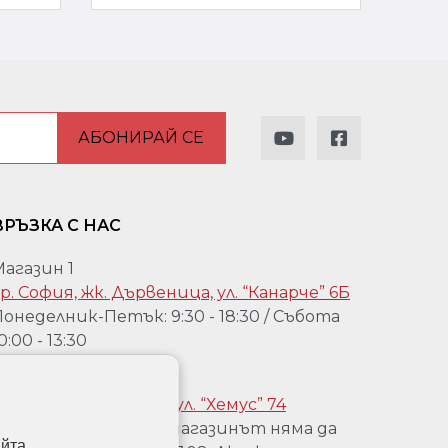
АБОНИРАЙ СЕ
ВРЪЗКА С НАС
Магазин 1
р. София, жк. Дървеница, ул. “Канарче” 6Б
онеделник-Петък: 9:30 - 18:30 / Събота
0:00 - 13:30
агазин 2:
р. София, Гео Милев, ул. “Хемус” 74
Уважаеми клиенти, магазинът няма да
йта,