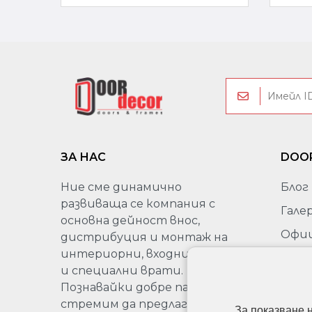
ЗА НАС
DOO
Ние сме динамично
Блог
развиваща се компания с
Гале
основна дейност внос,
Офи
дистрибуция и монтаж на
пред
интериорни, входни, гаражни
на Sa
и специални врати.
Бълг
Познавайки добре пазара, се
стремим да предлагаме на
Про
За показване 