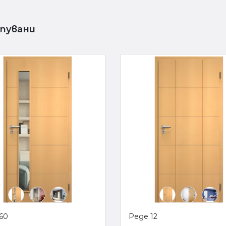
упувани
60
Реде 12