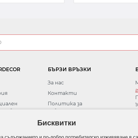
RDECOR
БЪРЗИ ВРЪЗКИ
За нас
г
рия
Контакти
П
циален
Политика за
1
ставител
поверителност
М
peli за
Бисквитки
Политика за защита на
г
ария
личните данни
моции
на съдържанието и по-добро потребителско изживяване в са