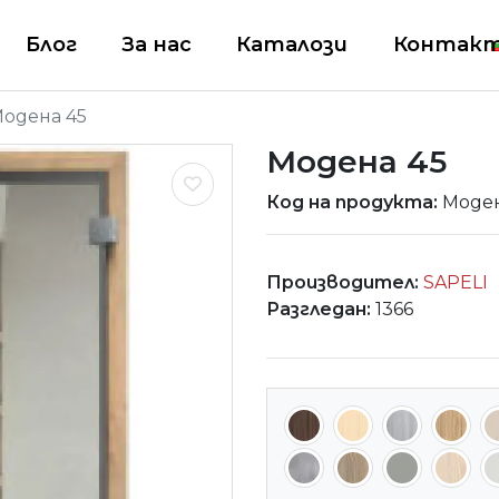
Блог
За нас
Каталози
Контак
одена 45
Модена 45
Код на продукта:
Моден
Производител:
SAPELI
Разгледан:
1366
Модена 45