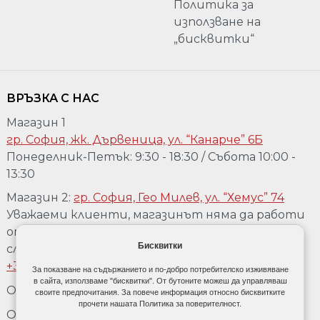
Политика за
използване на
„бисквитки“
ВРЪЗКА С НАС
Магазин 1
гр. София, жк. Дървеница, ул. “Канарче” 6Б
Понеделник-Петък: 9:30 - 18:30 / Събота 10:00 -
13:30
Магазин 2:
гр. София, Гео Милев, ул. “Хемус” 74
Уважаеми клиенти, магазинът няма да работи
от 04.08 до 17.08. Ако желаете да го посетете,
Бисквитки
след предварително обаждане на телефон:
+359 889 918 967
За показване на съдържанието и по-добро потребителско изживяване
в сайта, използваме "бисквитки". От бутоните можеш да управляваш
Обадете се:
+359 889 918 967
своите предпочитания. За повече информация относно бисквитките
прочети нашата Политика за поверителност.
Обадете се:
+3592 477 80 90