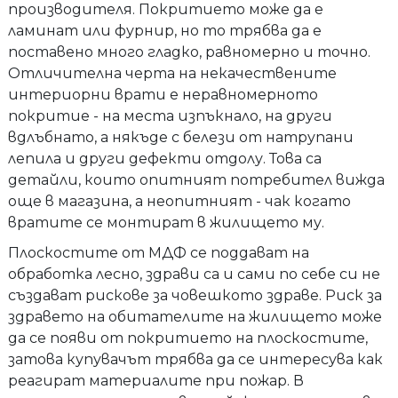
производителя. Покритието може да е
ламинат или фурнир, но то трябва да е
поставено много гладко, равномерно и точно.
Отличителна черта на некачествените
интериорни врати е неравномерното
покритие - на места изпъкнало, на други
вдлъбнато, а някъде с белези от натрупани
лепила и други дефекти отдолу. Това са
детайли, които опитният потребител вижда
още в магазина, а неопитният - чак когато
вратите се монтират в жилището му.
Плоскостите от МДФ се поддават на
обработка лесно, здрави са и сами по себе си не
създават рискове за човешкото здраве. Риск за
здравето на обитателите на жилището може
да се появи от покритието на плоскостите,
затова купувачът трябва да се интересува как
реагират материалите при пожар. В