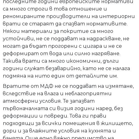
последните години европейските нормативи
са много строги в това отношение и
реномираните производители на интериорни
врати се стараят да спазват нормативите.
Някои материали за покритие са много
устойчиви, не се поддават на надраскване, не
могат да бъдат прогорени с цигара и не се
деформират от вода или силно нагряване.
Такива врати са много икономични, дълги
години служат безаварийно, като не се налага
подмяна на нито един от детайлите им.
Вратите от МДФ не се поддават на измятане,
вследствие на влага и неблагоприятни
атмосферни условия. Те запазват
първоначалната си визия години наред, без
деформации и повреди. Това ги прави
подходящи за всички помещения в жилището,
дори и за влажните условия на кухнята и
банята. Още едно важно предимство на