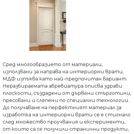
Сред многообразието от материали,
използвани за направа на интериорни врати,
МДФ изпъква като най-предпочитан вариант.
Неразбираемата абревиатура описва здрави
плоскости, създадени от дървени стърготини,
пресовани и слепени по специални технологии.
До получаване на перфектният материал за
изработка на интериорни врати се е стигнало
след множество проучвания и експерименти,
от които са се получили странични продукти,