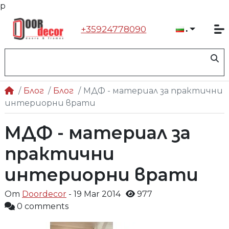
р
Българ
+35924778090
Блог
Блог
МДФ - материал за практични
интериорни врати
МДФ - материал за
практични
интериорни врати
От
Doordecor
- 19 Mar 2014
977
0 comments