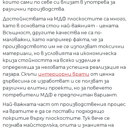
които сами по себе си влизат в употреба за
различни производства.
Достойнствата на МДФ плоскостите са много,
като в основата стои най-важният - цената.
Всъщност, другите качества не са по-
маловажни, като например факта, че за
производството им не се използват токсични
материали, но в условията на икономическа
криза стойността на всяко изделие е
определяща за неговата успешна реализация на
пазара. Скъпи
интериорни врати
от ценна
дървесина се изработват и се ползват за
различни елитни проекти, но за повечето
потребители МДФ е предпочитан вариант.
Най-важната част от производствения процес
на вратите е да се постави подходящо
покритие върху плоскостите. Тук вече се
познава майсторлъка, опита и знанията на