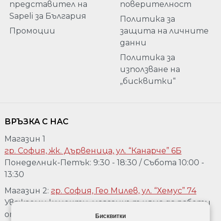
представител на
поверителност
Sapeli за България
Политика за
Промоции
защита на личните
данни
Политика за
използване на
„бисквитки“
ВРЪЗКА С НАС
Магазин 1
гр. София, жк. Дървеница, ул. “Канарче” 6Б
Понеделник-Петък: 9:30 - 18:30 / Събота 10:00 -
13:30
Магазин 2:
гр. София, Гео Милев, ул. “Хемус” 74
Уважаеми клиенти, магазинът няма да работи
от 04.08 до 17.08. Ако желаете да го посетете,
Бисквитки