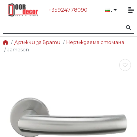
+35924778090
Българ
Дръжки за врати
Неръждаема стомана
Jameson