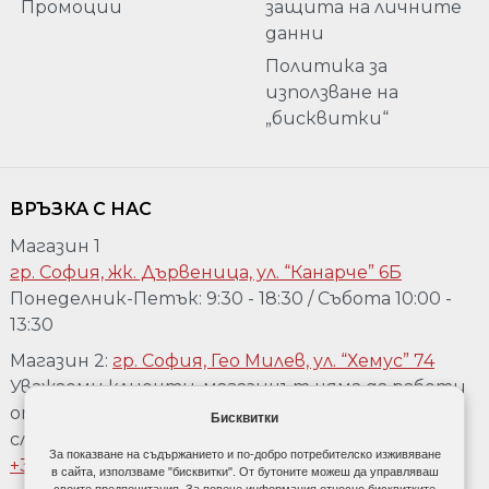
Промоции
защита на личните
данни
Политика за
използване на
„бисквитки“
ВРЪЗКА С НАС
Магазин 1
гр. София, жк. Дървеница, ул. “Канарче” 6Б
Понеделник-Петък: 9:30 - 18:30 / Събота 10:00 -
13:30
Магазин 2:
гр. София, Гео Милев, ул. “Хемус” 74
Уважаеми клиенти, магазинът няма да работи
от 04.08 до 17.08. Ако желаете да го посетете,
Бисквитки
след предварително обаждане на телефон:
За показване на съдържанието и по-добро потребителско изживяване
+359 889 918 967
в сайта, използваме "бисквитки". От бутоните можеш да управляваш