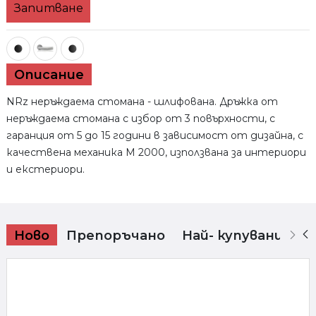
Запитване
JAMESON
Описание
NRz неръждаема стомана - шлифована. Дръжка от
неръждаема стомана с избор от 3 повърхности, с
гаранция от 5 до 15 години в зависимост от дизайна, с
качествена механика M 2000, използвана за интериори
и екстериори.
Ново
Препоръчано
Най- купувани