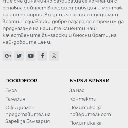
Ние сме динамично развиваща се компания с
основна дейност внос, дистрибуция и монтаж
на интериорни, входни, гаражни и специални
врати. Познавайки добре пазара, се стремим да
предлагаме на нашите клиенти най-
качествените български и вносни врати, на
най-добрите цени.
DOORDECOR
БЪРЗИ ВРЪЗКИ
Блог
За нас
Галерия
Контакти
Официален
Политика за
представител на
поверителност
Sapeli за България
Политика за