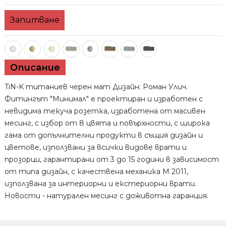
Запитване
HAND GRIP MINIMAL С ФУНКЦИЯ ЗА ДРЪЖКА
Описание
TiN-K титаниев черен мат Дизайн: Роман Улич.
Фитингът "Минимал" е проектиран и изработен с
невидима текуча розетка, изработена от масивен
месинг, с избор от 8 цвята и повърхности, с широка
гама от допълнителни продукти в същия дизайн и
цветове, използвани за всички видове врати и
прозорци, гарантирани от 3 до 15 години в зависимост
от типа дизайн, с качествена механика M 2011,
използвана за интериорни и екстериорни врати.
Новости - натурален месинг с доживотна гаранция.