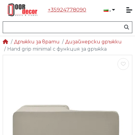
+35924778090
Българ
Дръжки за врати
Дизайнерски дръжки
Hand grip minimal с функция за дръжка