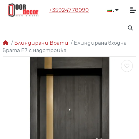
+35924778090
Българ
Блиндирани Врати
Блиндирана входна
врата Е7 с надстройка