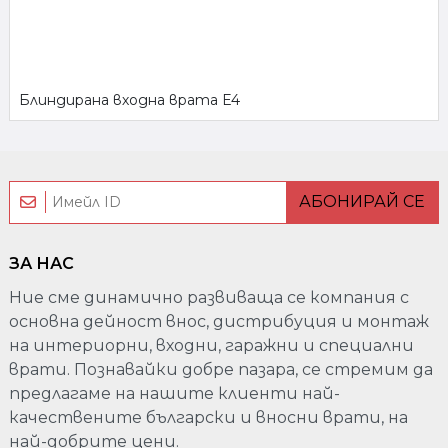
Блиндирана входна врата Е4
АБОНИРАЙ СЕ
ЗА НАС
Ние сме динамично развиваща се компания с
основна дейност внос, дистрибуция и монтаж
на интериорни, входни, гаражни и специални
врати. Познавайки добре пазара, се стремим да
предлагаме на нашите клиенти най-
качествените български и вносни врати, на
най-добрите цени.