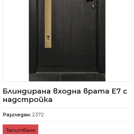
Блиндирана входна врата Е7 с
надстройка
Разгледан:
2372
Запитване