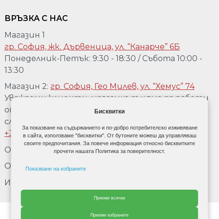
ВРЪЗКА С НАС
Магазин 1
гр. София, жк. Дървеница, ул. “Канарче” 6Б
Понеделник-Петък: 9:30 - 18:30 / Събота 10:00 -
13:30
Магазин 2:
гр. София, Гео Милев, ул. “Хемус” 74
Уважаеми клиенти, магазинът няма да работи
от 04.08 до 17.08. Ако желаете да го посетете,
Бисквитки
след предварително обаждане на телефон:
За показване на съдържанието и по-добро потребителско изживяване
+359 889 918 967
в сайта, използваме "бисквитки". От бутоните можеш да управляваш
своите предпочитания. За повече информация относно бисквитките
Обадете се:
+359 889 918 967
прочети нашата Политика за поверителност.
Обадете се:
+3592 477 80 90
Показване на избраните
Имейл:
office@doordecor.bg
Рекламни бисквити
Приеми всички
Данни за потребител
От Cherry adv.
Приеми избраните