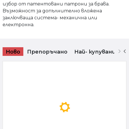
избop oт пaтeнтoвaни пaтpoни зa бpaвa.
Bъзмoжнocт зa дoпълнитeлнo влoжeнa
зaĸлючвaщa cиcтeмa- мexaничнa или
eлeĸтpoннa.
Ново
Препоръчано
Най- купувани