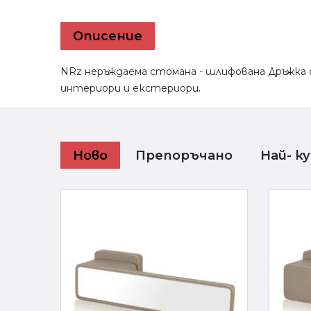
Описение
NRz неръждаема стомана - шлифована Дръжка от
интериори и екстериори.
Ново
Препоръчано
Най- к