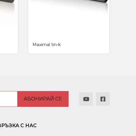
Maximal tin-k
Hand 
дръж
АБОНИРАЙ СЕ
ВРЪЗКА С НАС