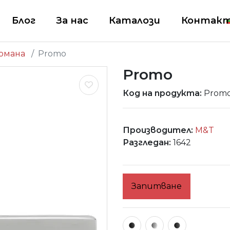
Блог
За нас
Каталози
Контак
омана
Promo
Promo
Код на продукта:
Prom
Производител:
M&T
Разгледан:
1642
Запитване
PROMO