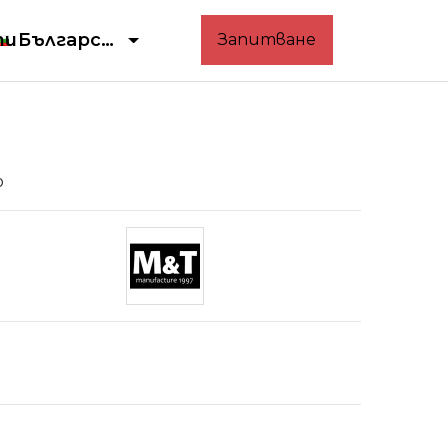
ти
Български
Запитване
o