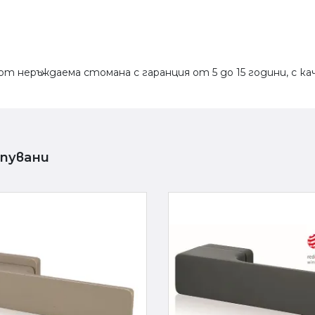
 неръждаема стомана с гаранция от 5 до 15 години, с ка
упувани