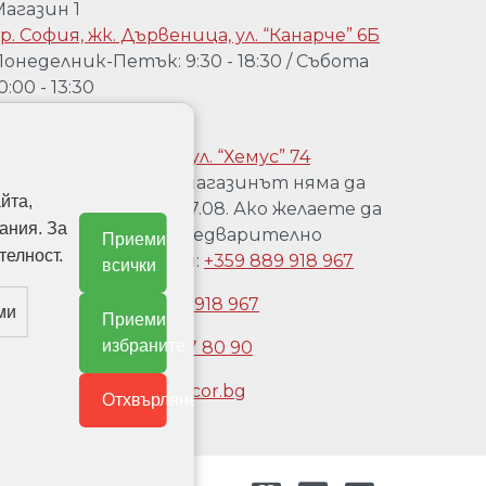
Магазин 1
р. София, жк. Дървеница, ул. “Канарче” 6Б
онеделник-Петък: 9:30 - 18:30 / Събота
0:00 - 13:30
агазин 2:
р. София, Гео Милев, ул. “Хемус” 74
Уважаеми клиенти, магазинът няма да
йта,
работи от 04.08 до 17.08. Ако желаете да
ания. За
го посетете, след предварително
Приеми
телност.
обаждане на телефон:
+359 889 918 967
всички
Обадете се:
+359 889 918 967
ми
Приеми
избраните
Обадете се:
+3592 477 80 90
Имейл:
office@doordecor.bg
Отхвърляне