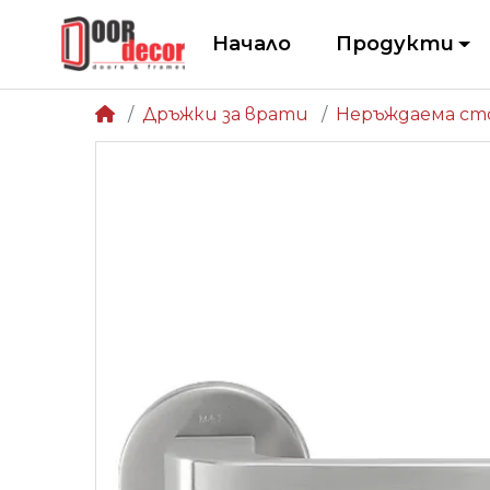
Начало
Продукти
Дръжки за врати
Неръждаема ст