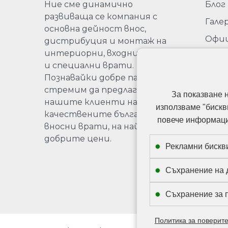
Ние сме динамично
Блог
развиваща се компания с
Гале
основна дейност внос,
Офи
дистрибуция и монтаж на
пред
интериорни, входни, гаражни
на Sa
и специални врати.
Бълг
Познавайки добре пазара, се
стремим да предлагаме на
Про
За показване 
нашите клиенти най-
използваме "бискв
качествените български и
повече информация
вносни врати, на най-
добрите цени.
Рекламни бискв
Съхранение на 
Съхранение за 
Политика за поверит