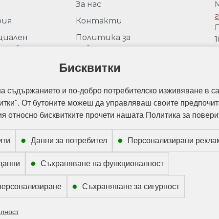
За нас
г
рия
Контакти
П
циален
Политика за
1
ставител
поверителност
М
peli за
Политика за защита на
Бисквитки
г
ария
личните данни
моции
на съдържанието и по-добро потребителско изживяване в са
Политика за използване на
итки". От бутоните можеш да управляваш своите предпочит
„бисквитки“
 относно бисквитките прочети нашата Политика за повери
ити
Данни за потребител
Персонализирани рекла
данни
Съхраняване на функционалност
персонализиране
Съхраняване за сигурност
елност