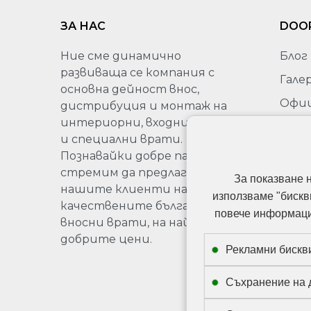
ЗА НАС
DOO
Ние сме динамично
Блог
развиваща се компания с
Гале
основна дейност внос,
Офи
дистрибуция и монтаж на
пред
интериорни, входни, гаражни
на Sa
и специални врати.
Бълг
Познавайки добре пазара, се
стремим да предлагаме на
Про
За показване 
нашите клиенти най-
използваме "бискв
качествените български и
повече информация
вносни врати, на най-
добрите цени.
Рекламни бискв
Съхранение на 