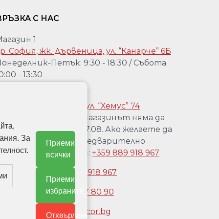
ВРЪЗКА С НАС
Магазин 1
р. София, жк. Дървеница, ул. “Канарче” 6Б
онеделник-Петък: 9:30 - 18:30 / Събота
0:00 - 13:30
агазин 2:
р. София, Гео Милев, ул. “Хемус” 74
Уважаеми клиенти, магазинът няма да
йта,
работи от 04.08 до 17.08. Ако желаете да
ания. За
го посетете, след предварително
Приеми
телност.
обаждане на телефон:
+359 889 918 967
всички
Обадете се:
+359 889 918 967
ми
Приеми
избраните
Обадете се:
+3592 477 80 90
Имейл:
office@doordecor.bg
Отхвърляне