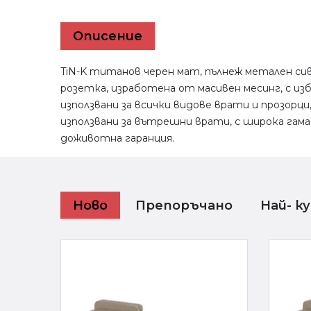
Описение
TiN-K титанов черен мат, пълнеж метален сив
розетка, изработена от масивен месинг, с и
използвани за всички видове врати и прозорци,
използвани за вътрешни врати, с широка гама
доживотна гаранция.
Ново
Препоръчано
Най- к