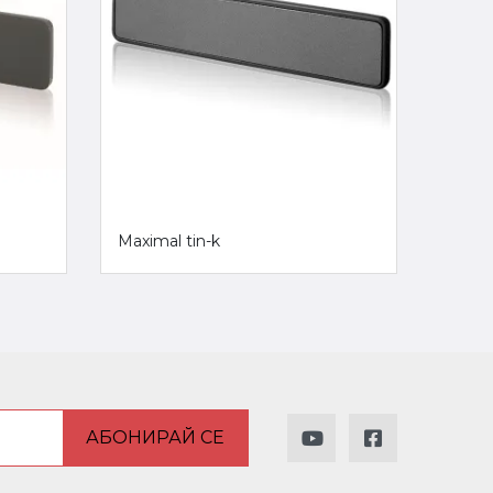
Maximal tin-k
Hand 
дръж
АБОНИРАЙ СЕ