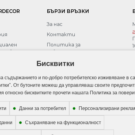
RDECOR
БЪРЗИ ВРЪЗКИ
За нас
г
рия
Контакти
П
циален
Политика за
1
ставител
поверителност
М
peli за
Политика за защита на
Бисквитки
г
ария
личните данни
моции
на съдържанието и по-добро потребителско изживяване в са
Политика за използване на
итки". От бутоните можеш да управляваш своите предпочит
„бисквитки“
 относно бисквитките прочети нашата Политика за повери
ити
Данни за потребител
Персонализирани рекла
данни
Съхраняване на функционалност