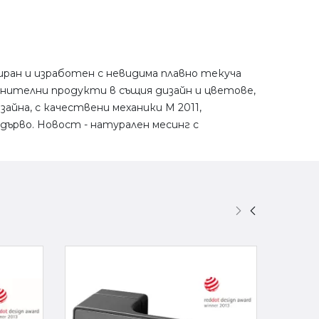
иран и изработен с невидима плавно текуча
лнителни продукти в същия дизайн и цветове,
зайна, с качествени механики M 2011,
дърво. Новост - натурален месинг с