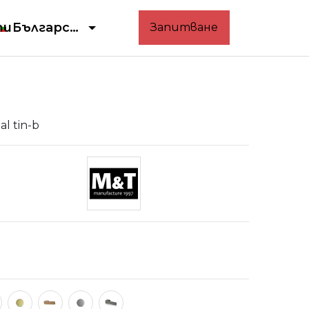
ти
Български
Запитване
l tin-b