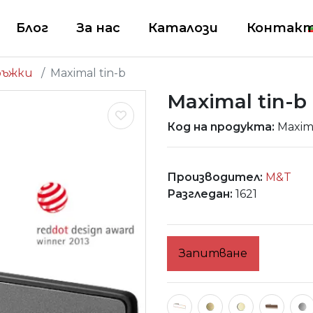
Блог
За нас
Каталози
Контак
ръжки
Maximal tin-b
Maximal tin-b
Код на продукта:
Maxima
Производител:
M&T
Разгледан:
1621
Запитване
MAXIMAL TiN-B