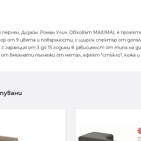
 перлен, Дизайн: Роман Улич. Обковът MAXIMAL е проект
збор от 9 цвята и повърхности, с широк спектър от допъ
 с гаранция от 3 до 15 години в зависимост от типа на ди
 от вмъкнати пълнежи от метал, ефект "стъкло", кожа и 
упувани