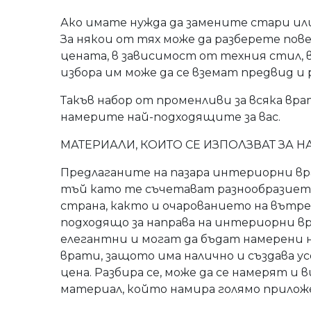
Ако имате нужда да замените стари ил
За някои от тях може да разберете пове
цената, в зависимост от техния стил, ви
избора им може да се вземат предвид и 
Такъв набор от променливи за всяка вра
намерите най-подходящите за вас.
МАТЕРИАЛИ, КОИТО СЕ ИЗПОЛЗВАТ ЗА Н
Предлаганите на пазара интериорни вр
тъй като те съчетават разнообразието
страна, както и очарованието на вътре
подходящо за направа на интериорни вр
елегантни и могат да бъдат намерени 
врати, защото има налично и създава у
цена. Разбира се, може да се намерят и
материал, който намира голямо прилож