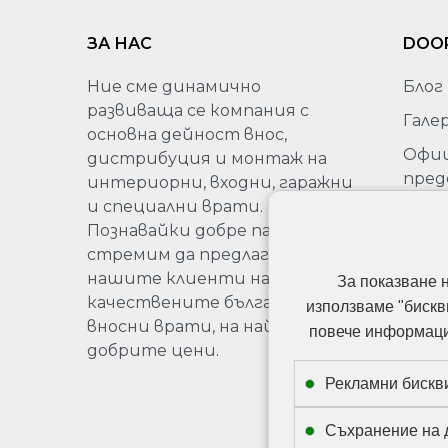
ЗА НАС
DOO
Ние сме динамично
Блог
развиваща се компания с
Гале
основна дейност внос,
Офи
дистрибуция и монтаж на
пред
интериорни, входни, гаражни
на Sa
и специални врати.
Бълг
Познавайки добре пазара, се
стремим да предлагаме на
Про
нашите клиенти най-
За показване 
качествените български и
използваме "бискв
вносни врати, на най-
повече информация
добрите цени.
Рекламни бискв
Съхранение на 