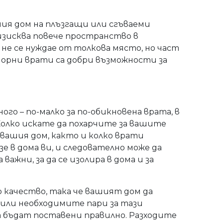
ашия дом на плъзгащи или сгъваеми
изисква повече пространство в
 не се нуждае от толкова място, но част
риорни врати са добри възможности за
о – по-малко за по-обикновена врата, в
 Колко искате да похарчите за вашите
вашия дом, както и колко врати
е в дома ви, и следователно може да
жни, за да се изолира в дома и за
о качество, така че вашият дом да
елили необходимите пари за тази
а бъдат поставени правилно. Разходите