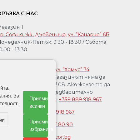
ВРЪЗКА С НАС
Магазин 1
р. София, жк. Дървеница, ул. “Канарче” 6Б
онеделник-Петък: 9:30 - 18:30 / Събота
0:00 - 13:30
агазин 2:
р. София, Гео Милев, ул. “Хемус” 74
Уважаеми клиенти, магазинът няма да
работи от 04.08 до 17.08. Ако желаете да
йта,
го посетете, след предварително
ания. За
Приеми
обаждане на телефон:
+359 889 918 967
телност.
всички
Обадете се:
+359 889 918 967
ми
Приеми
Обадете се:
+3592 477 80 90
избраните
Имейл:
office@doordecor.bg