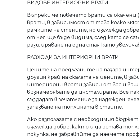
ВИДОВЕ ИНТЕРИОРНИ ВРАТИ
Въпреки че повечето врати са окачени (
врати, в зависимост от това колко мяс
рамките на стените, но изглежда добре,
от нея ще бъде видима, след като се сг
разширяване на една стая като увелич
РАЗХОДИ ЗА ИНТЕРИОРНИ ВРАТИ
Цените на предлганите на пазара интер
другия край на скалата на цените, в за
интериорни врати зависи от вас и ваши
възнамерявате да инсталирате. Все пак
създадат впечатление за надежден, елег
запазване на топлината в стаите.
Ако разполагате с необходимия бюджет, 
изглежда добре, както и да остава топ
покупка, не забравяйте да наемете про