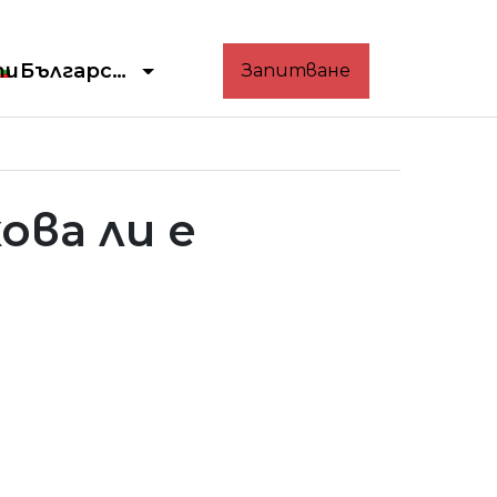
ти
Български
Запитване
ова ли е