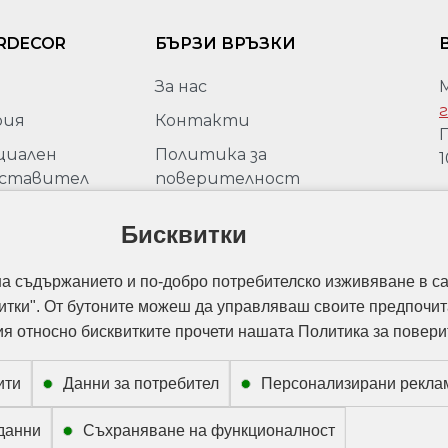
RDECOR
БЪРЗИ ВРЪЗКИ
За нас
г
рия
Контакти
П
циален
Политика за
1
ставител
поверителност
М
peli за
Политика за защита на
г
ария
Бисквитки
личните данни
моции
Политика за използване на
на съдържанието и по-добро потребителско изживяване в са
„бисквитки“
итки". От бутоните можеш да управляваш своите предпочит
 относно бисквитките прочети нашата Политика за повери
ити
Данни за потребител
Персонализирани рекла
данни
Съхраняване на функционалност