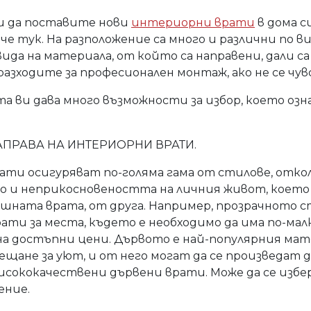
и да поставите нови
интериорни врати
в дома с
че тук. На разположение са много и различни по в
да на материала, от който са направени, дали са п
разходите за професионален монтаж, ако не се чу
та ви дава много възможности за избор, което озн
АПРАВА НА ИНТЕРИОРНИ ВРАТИ.
ати осигуряват по-голяма гама от стилове, отк
 и неприкосновеността на личния живот, което 
шната врата, от друга. Например, прозрачното ст
ати за места, където е необходимо да има по-ма
на достъпни цени. Дървото е най-популярния мат
сещане за уют, и от него могат да се произведат 
 висококачествени дървени врати. Може да се изб
ение.