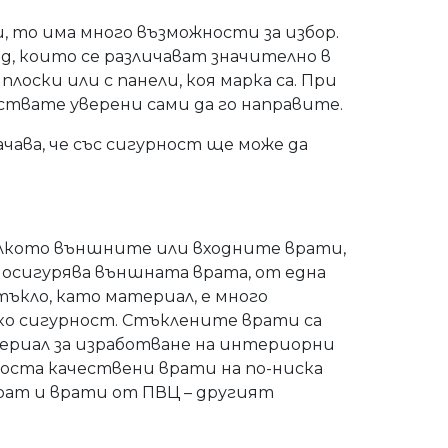
и, то има много възможности за избор.
ид, които се различават значително в
лоски или с панели, коя марка са. При
вствате уверени сами да го направите.
ачава, че със сигурност ще може да
олкото външните или входните врати,
осигурява външната врата, от една
ъкло, като материал, е много
лко сигурност. Стъклените врати са
ериал за изработване на интериорни
доста качествени врати на по-ниска
ерат и врати от ПВЦ – другият