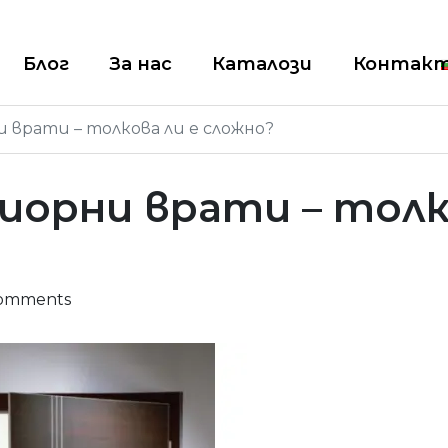
Блог
За нас
Каталози
Контак
 врати – толкова ли е сложно?
иорни врати – толк
omments