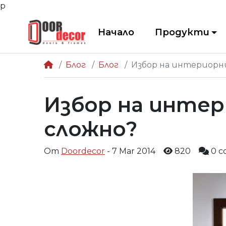
р
Начало
Продукти
Блог
Блог
Избор на интериорни
Избор на интер
сложно?
От
Doordecor
- 7 Mar 2014
820
0 c