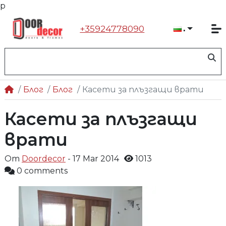
р
Българ
+35924778090
Блог
Блог
Касети за плъзгащи врати
Касети за плъзгащи
врати
От
Doordecor
- 17 Mar 2014
1013
0 comments