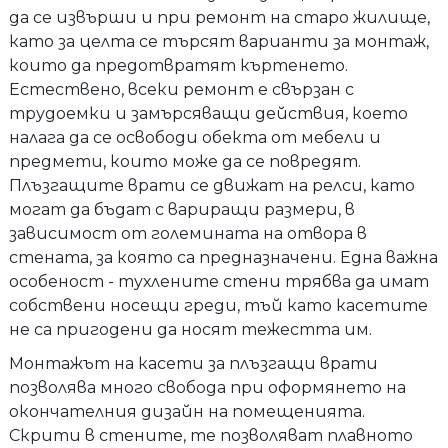
да се извърши и при ремонт на старо жилище,
като за целта се търсят варианти за монтаж,
които да предотвратят къртенето.
Естествено, всеки ремонт е свързан с
трудоемки и замърсяващи действия, което
налага да се освободи обекта от мебели и
предмети, които може да се повредят.
Плъзгащите врати се движат на релси, като
могат да бъдат с вариращи размери, в
зависимост от големината на отвора в
стената, за която са предназначени. Една важна
особеност - тухлените стени трябва да имат
собствени носещи греди, тъй като касетите
не са пригодени да носят тежестта им.
Монтажът на касети за плъзгащи врати
позволява много свобода при оформянето на
окончателния дизайн на помещенията.
Скрити в стените, те позволяват плавното