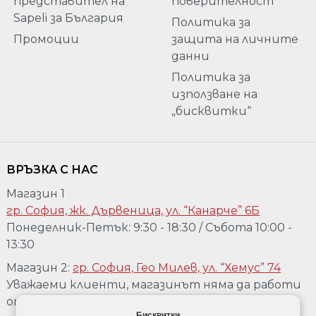
представител на
поверителност
Sapeli за България
Политика за
Промоции
защита на личните
данни
Политика за
използване на
„бисквитки“
ВРЪЗКА С НАС
Магазин 1
гр. София, жк. Дървеница, ул. “Канарче” 6Б
Понеделник-Петък: 9:30 - 18:30 / Събота 10:00 -
13:30
Магазин 2:
гр. София, Гео Милев, ул. “Хемус” 74
Уважаеми клиенти, магазинът няма да работи
от 04.08 до 17.08. Ако желаете да го посетете,
Бисквитки