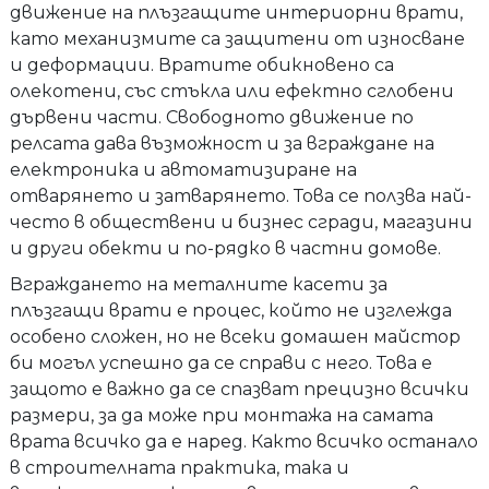
движение на плъзгащите интериорни врати,
като механизмите са защитени от износване
и деформации. Вратите обикновено са
олекотени, със стъкла или ефектно сглобени
дървени части. Свободното движение по
релсата дава възможност и за вграждане на
електроника и автоматизиране на
отварянето и затварянето. Това се ползва най-
често в обществени и бизнес сгради, магазини
и други обекти и по-рядко в частни домове.
Вграждането на металните касети за
плъзгащи врати е процес, който не изглежда
особено сложен, но не всеки домашен майстор
би могъл успешно да се справи с него. Това е
защото е важно да се спазват прецизно всички
размери, за да може при монтажа на самата
врата всичко да е наред. Както всичко останало
в строителната практика, така и