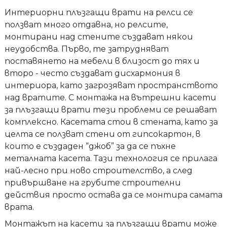
Интериорни плъзгащи врати на релси се
ползват много отдавна, но релсите,
монтирани над стените създават някои
неудобства. Първо, те затрудняват
поставянето на мебели в близост до тях и
второ - често създават дисхармония в
интериора, като загрозяват пространството
над вратите. С монтажа на вътрешни касети
за плъзгащи врати тези проблеми се решават
комплексно. Касетата стои в стената, като за
целта се ползват стени от гипсокартон, в
които е създаден “джоб” за да се пъхне
металната касета. Тази технология се прилага
най-лесно при ново строителство, а след
привършване на грубите строителни
действия просто остава да се монтира самата
врата.
Монтажът на касети за плъзгащи врати може