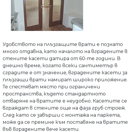
Удобството на плъзгащите врати е познато
много отдавна, като началото на вградените в
стените касети датира от 60-те години. В
днешно време, когато всеки сантиметър в
сградите е от значение, вградените касети за
плъзгащи врати намират широко приложение.
Те спестяват място при ограничени
пространства, където стандартното
отваряне на вратите е неудобно. Касетите се
вграждат в стените още на фаза груб строеж.
След като се завърши с монтажа на паркета,
може да се премине към поставяне на вратите
във вградените вече касети.